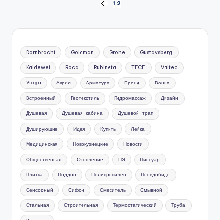
Пагинация
1
2
ПРЕД.
СТРАНИЦА
записей
Dornbracht
Goldman
Grohe
Gustavsberg
Kaldewei
Roca
Rubineta
TECE
Valtec
Viega
Акрил
Арматура
Бренд
Ванна
Встроенный
Геотекстиль
Гидромассаж
Дизайн
Душевая
Душевая_кабина
Душевой_трап
Душирующие
Идея
Купить
Лейка
Медицинская
Новокузнецкие
Новости
Общественная
Отопление
ПЭ
Писсуар
Плитка
Поддон
Полипропилен
Псевдобиде
Сенсорный
Сифон
Смеситель
Смывной
Стальная
Строительная
Термостатический
Труба