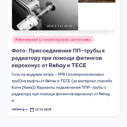
Опубликовано
Инженерная (строительная) сантехника
в
Фото: Присоединение ПП-трубы к
радиатору при помощи фитингов
евроконус от Rehay и TECE
Голь на выдумки хитра - PPR (полипропиленовых
труб)на муфты от Rehau и TECE (за материал спасибо
Korni (Киев)) Варианты подключения ППР-трубы к
радиатору при помощи фитингов евроконус от Rehay
и…
Janberg
12.12.2015
Запись
от