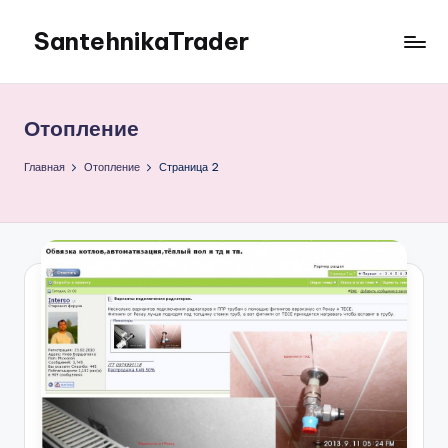
SantehnikaTrader
Перейти
к
Блог
содержимому
продающего
и
Отопление
закупающего
сантехнику
Главная
Отопление
Страница 2