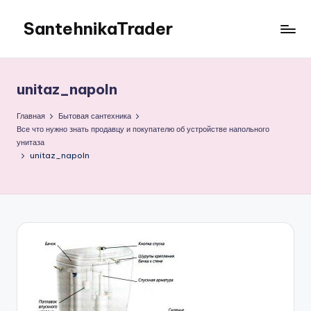
SantehnikaTrader
Перейти
к
Блог
содержимому
продающего
и
unitaz_napoln
закупающего
сантехнику
Главная
Бытовая сантехника
Все что нужно знать продавцу и покупателю об устройстве напольного
унитаза
unitaz_napoln