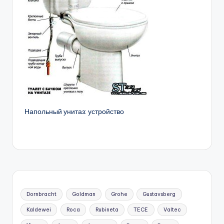
Напольный унитаз: устройство
Dornbracht
Goldman
Grohe
Gustavsberg
Kaldewei
Roca
Rubineta
TECE
Valtec