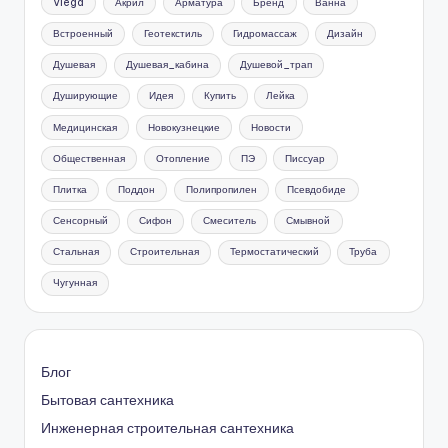
Viega
Акрил
Арматура
Бренд
Ванна
Встроенный
Геотекстиль
Гидромассаж
Дизайн
Душевая
Душевая_кабина
Душевой_трап
Душирующие
Идея
Купить
Лейка
Медицинская
Новокузнецкие
Новости
Общественная
Отопление
ПЭ
Писсуар
Плитка
Поддон
Полипропилен
Псевдобиде
Сенсорный
Сифон
Смеситель
Смывной
Стальная
Строительная
Термостатический
Труба
Чугунная
Блог
Бытовая сантехника
Инженерная
строительная
сантехника